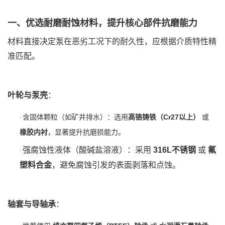
一、优选耐磨耐蚀材料，提升核心部件抗磨能力
材料直接决定泵在恶劣工况下的耐久性，应根据介质特性精
准匹配。
叶轮与泵壳
‌：
含固体颗粒（如矿井排水）：选用‌
高铬铸铁（Cr27以上）
‌ 或 ‌
·
橡胶内衬
‌，显著提升抗磨损能力。
强腐蚀性液体（酸碱盐溶液）：采用
316L不锈钢
‌ 或 ‌
氟
·
塑料合金
‌，避免腐蚀引发的表面剥落和点蚀。
轴套与导轴承
‌：