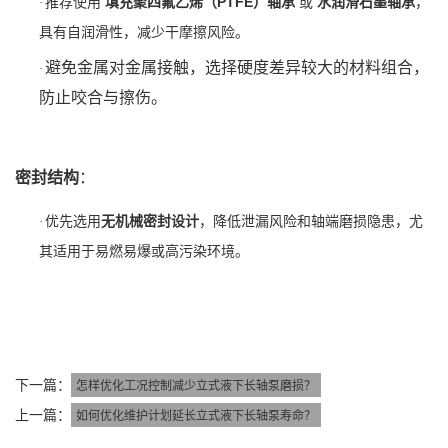
推荐使用 ‌
填充聚四氟乙烯（PTFE）轴承
‌ 或 ‌
水润滑石墨轴承
‌，
·
具有自润滑性，减少干摩擦风险。
避免金属对金属接触，选择硬度差异较大的材料组合，
·
防止咬合与擦伤。
密封结构
‌：
优先选用‌
无机械密封设计
‌，降低泄漏风险和轴端磨损隐患，尤
·
其适用于易燃易爆或高污染环境。
下一篇：
怎样优化工况控制减少立式液下长轴泵磨损？
上一篇：
如何优化维护计划延长立式液下长轴泵寿命？