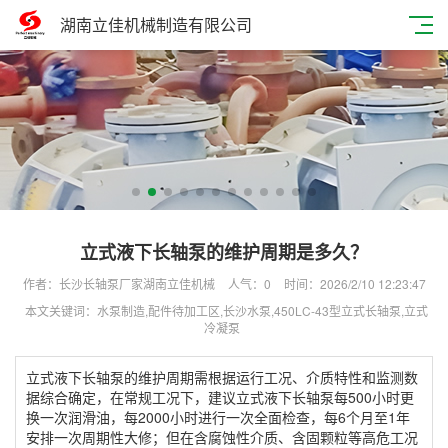
湖南立佳机械制造有限公司
立式液下长轴泵的维护周期是多久？
作者：长沙长轴泵厂家湖南立佳机械
人气：
0
时间：2026/2/10 12:23:47
本文关键词：水泵制造,配件待加工区,长沙水泵,450LC-43型立式长轴泵,立式
冷凝泵
立式液下长轴泵的维护周期需根据运行工况、介质特性和监测数
据综合确定，‌在常规工况下，建议立式液下长轴泵每500小时更
换一次润滑油，每2000小时进行一次全面检查，每6个月至1年
安排一次周期性大修；但在含腐蚀性介质、含固颗粒等高危工况