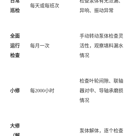
日常
检查泵体有无泄漏、
每天或每班次
巡检
异响、振动异常
全面
手动转动泵体检查灵
运行
每月一次
活性，观察填料漏水
检查
情况
检查叶轮间隙、联轴
小修
每
2000小时
器对中、导轴承磨损
情况
大修
泵体解体，逐个检查
（解