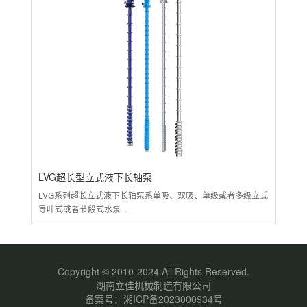
LVG超长型立式液下长轴泵
L
LVG系列超长立式液下长轴泵系单吸、双吸、单级或者多级立式
LV
导叶式或者节段式水泵...
开发
立式
+离
产品
体...
Copyright © 2010-2024 All Rights Reserved.
湖南立佳机械制造有限公司
备案号：
湘ICP备2023000934号