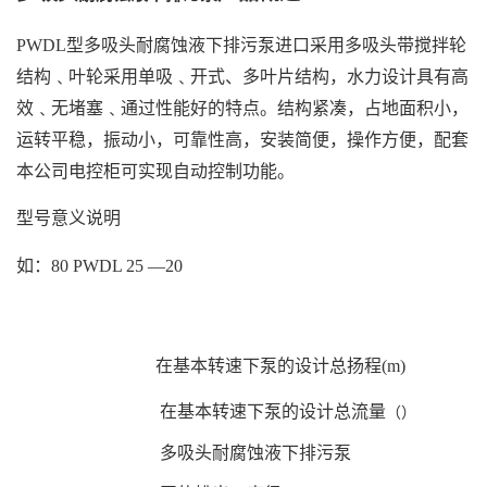
PWDL
型多吸头
耐腐蚀液下
排污泵
进口采用多吸头带搅拌轮
结构
﹑
叶轮采用
单吸
﹑
开式
、多叶片
结构
，水力设计
具有
高
效
﹑
无堵塞
﹑
通过性能好
的特点
。结构紧凑，占地面积小，
运转平稳，振动小，可靠性高，安装简便，操作方便，配套
本公司电控柜可实现自动控制功能。
型号意义说明
如：
80
PWDL 25
—
20
在基本转速下泵的设计总扬程
(
m
)
在基本转速下泵的设计总
流量
（
）
多吸头
耐腐蚀液下
排污
泵