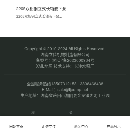
2205双相钢立式长轴液下泵
3
2205双相钢立式长轴液下泵...
31
Copyright © 2010-2024 All Rights Reserved.
湖南立佳机械制造有限公司
备案号：
湘ICP备2023000934号
XML地图
技术支持：
长沙水泵厂
全国服务热线18507312158 13808468438
E-Mail：sale@ljpump.net
生产地址：湖南省岳阳市湘阴县金龙镇湘阴工业园
移
关
动
注
端
微
网站首页
走进立佳
新闻中心
产品展示
网
信