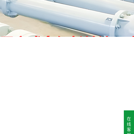
在
线
客