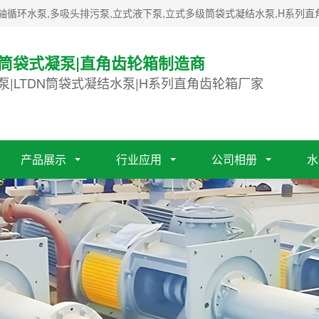
轴循环水泵,多吸头排污泵,立式液下泵,立式多级筒袋式凝结水泵,H系列直
|筒袋式凝泵|直角齿轮箱制造商
泵|LTDN筒袋式凝结水泵|H系列直角齿轮箱厂家
产品展示
行业应用
公司相册
水