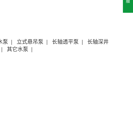
服
水泵
|
立式悬吊泵
|
长轴透平泵
|
长轴深井
|
其它水泵
|