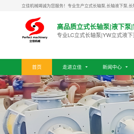
立佳机械竭诚为您服务！专业生产立式长轴泵,长轴液下泵,长
高品质立式长轴泵|液下泵
专业LC立式长轴泵|YW立式液下
首页
走进立佳
新闻中心