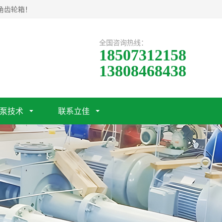
角齿轮箱！
全国咨询热线：
18507312158
13808468438
泵技术
联系立佳