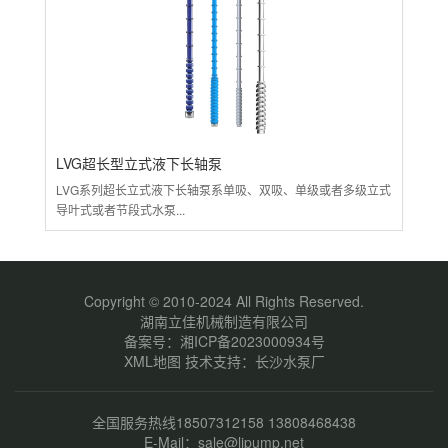
LVG超长型立式液下长轴泵
L
LVG系列超长立式液下长轴泵系单吸、双吸、单级或者多级立式
LV
导叶式或者节段式水泵...
开发
立式
+离
产品
体...
Copyright © 2010-2024 All Rights Reserved.
湖南立佳机械制造有限公司
备案号：
湘ICP备2023000934号
XML地图
技术支持：
长沙水泵厂
全国服务热线18507312158 13808468438
E-Mail：sale@ljpump.net