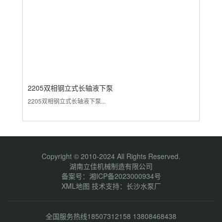
2205双相钢立式长轴液下泵
3
2205双相钢立式长轴液下泵...
31
Copyright © 2010-2024 All Rights Reserved.
湖南立佳机械制造有限公司
备案号：
湘ICP备2023000934号
XML地图
技术支持：
长沙水泵厂
全国服务热线18507312158 13808468438