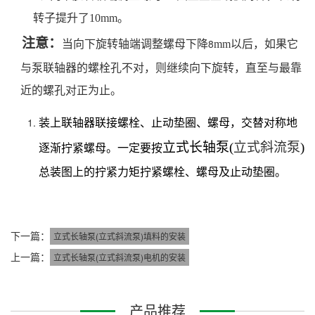
转子提升了
10mm
。
注意
：
8
当向下旋转轴端调整螺母下降
mm
以后，如果它
与泵联轴器的螺栓孔不对，则继续向下旋转，直至与最靠
近的螺孔对正为止。
装上联轴器联接螺栓、止动垫圈、螺母，交替对称地
立式长轴泵
(
立式斜流泵
)
逐渐拧紧螺母。一定要按
总装图上的拧紧力矩拧紧螺栓、螺母及止动垫圈。
下一篇：
立式长轴泵(立式斜流泵)填料的安装
上一篇：
立式长轴泵(立式斜流泵)电机的安装
产品推荐