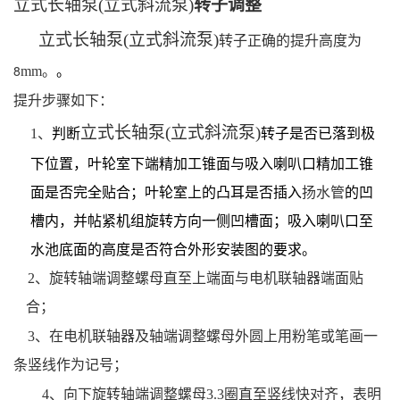
立式长轴泵
(
立式斜流泵
)
转子调整
立式长轴泵
(
立式斜流泵
)
转子正确的提升高度为
8
mm
。
。
提升步骤如下：
立式
长轴泵
(
立式斜流泵
)
1
、
判断
转子是否已落到极
下位置
，
叶轮室下端精加工锥面与吸入喇叭口精加工锥
面是否完全贴合；叶轮室上的凸耳是否插入
扬水管
的凹
槽内，并帖紧机组旋转方向一侧凹槽面；吸入喇叭口至
水池底面的高度是否符合外形安装图的要求。
2
、旋转轴端调整螺母直至上端面与电机联轴器端面贴
合；
3
、在电机联轴器及轴端调整螺母外圆上用粉笔或笔画一
条竖线作为记号；
4
、向下旋转轴端调整螺母
3.3
圈直至竖线快对齐，表明