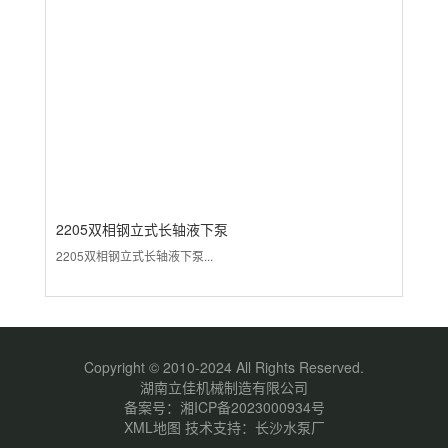
2205双相钢立式长轴液下泵
3
2205双相钢立式长轴液下泵...
31
Copyright © 2010-2024 All Rights Reserved.
湖南立佳机械制造有限公司
备案号：
湘ICP备2023000934号
XML地图
技术支持：
长沙水泵厂