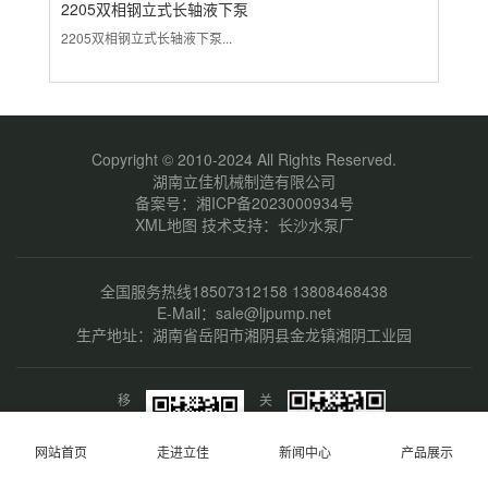
2205双相钢立式长轴液下泵
3
2205双相钢立式长轴液下泵...
31
Copyright © 2010-2024 All Rights Reserved.
湖南立佳机械制造有限公司
备案号：
湘ICP备2023000934号
XML地图
技术支持：
长沙水泵厂
全国服务热线18507312158 13808468438
E-Mail：sale@ljpump.net
生产地址：湖南省岳阳市湘阴县金龙镇湘阴工业园
移
关
动
注
端
微
网站首页
走进立佳
新闻中心
产品展示
网
信
站