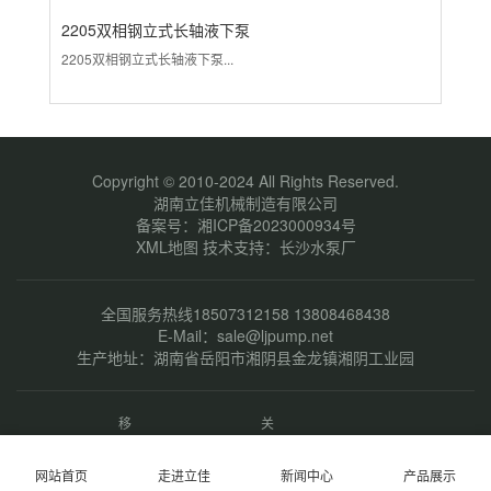
2205双相钢立式长轴液下泵
3
2205双相钢立式长轴液下泵...
31
Copyright © 2010-2024 All Rights Reserved.
湖南立佳机械制造有限公司
备案号：
湘ICP备2023000934号
XML地图
技术支持：
长沙水泵厂
全国服务热线18507312158 13808468438
E-Mail：sale@ljpump.net
生产地址：湖南省岳阳市湘阴县金龙镇湘阴工业园
移
关
动
注
端
微
网站首页
走进立佳
新闻中心
产品展示
网
信