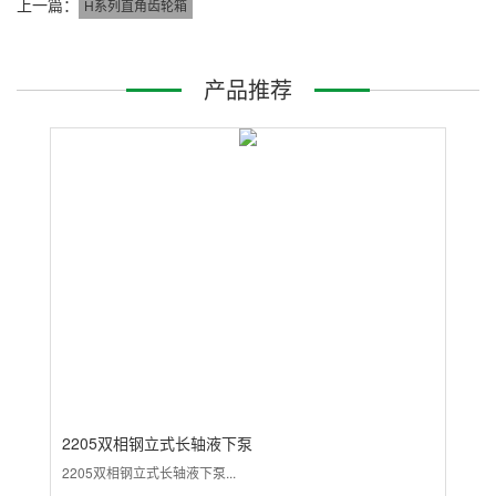
上一篇：
H系列直角齿轮箱
产品推荐
2205双相钢立式长轴液下泵
3
2205双相钢立式长轴液下泵...
31