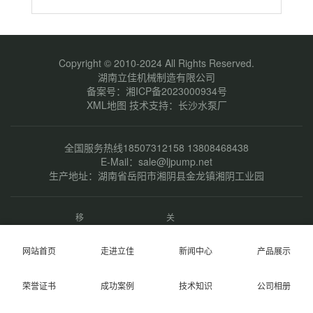
Copyright © 2010-2024 All Rights Reserved.
湖南立佳机械制造有限公司
备案号：
湘ICP备2023000934号
XML地图
技术支持：
长沙水泵厂
全国服务热线18507312158 13808468438
E-Mail：sale@ljpump.net
生产地址：湖南省岳阳市湘阴县金龙镇湘阴工业园
移
关
动
注
端
微
网站首页
走进立佳
新闻中心
产品展示
网
信
站
荣誉证书
成功案例
技术知识
公司相册