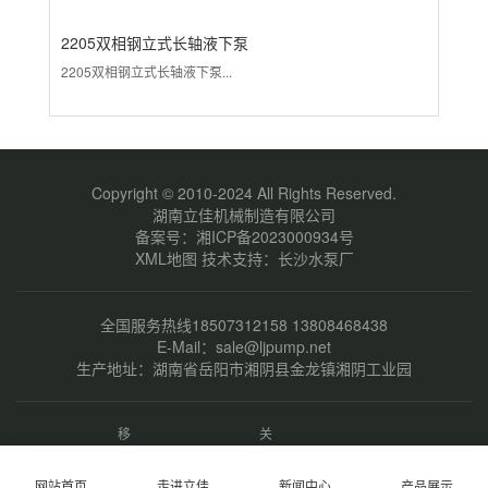
2205双相钢立式长轴液下泵
3
2205双相钢立式长轴液下泵...
31
Copyright © 2010-2024 All Rights Reserved.
湖南立佳机械制造有限公司
备案号：
湘ICP备2023000934号
XML地图
技术支持：
长沙水泵厂
全国服务热线18507312158 13808468438
E-Mail：sale@ljpump.net
生产地址：湖南省岳阳市湘阴县金龙镇湘阴工业园
移
关
动
注
端
微
网站首页
走进立佳
新闻中心
产品展示