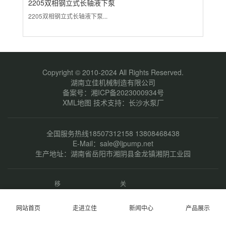
2205双相钢立式长轴液下泵
3
2205双相钢立式长轴液下泵...
31
Copyright © 2010-2024 All Rights Reserved.
湖南立佳机械制造有限公司
备案号：
湘ICP备2023000934号
XML地图
技术支持：
长沙水泵厂
全国服务热线18507312158 13808468438
E-Mail：sale@ljpump.net
生产地址：湖南省岳阳市湘阴县金龙镇湘阴工业园
移
关
动
注
端
微
网站首页
走进立佳
新闻中心
产品展示
网
信
站