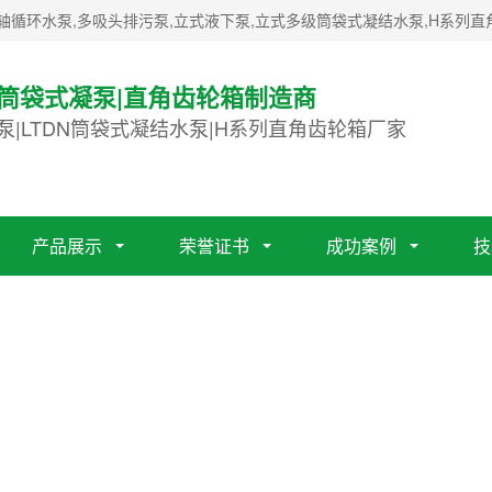
轴循环水泵,多吸头排污泵,立式液下泵,立式多级筒袋式凝结水泵,H系列直
|筒袋式凝泵|直角齿轮箱制造商
泵|LTDN筒袋式凝结水泵|H系列直角齿轮箱厂家
产品展示
荣誉证书
成功案例
技