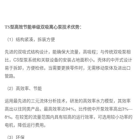
TS型高效节能单级双吸离心泵技术优势：
1
（
）结构紧凑，拆装方便
先进的双吸式结构设计，能确保大流量，高吸程；与传统双吸泵相
CS
比，
型泵系统和关联设备的安装占地面积小。壳体的中开式设计
易于拆卸，方便检修。当需要更换零件时，无需移动泵体及进出口
管路。
2
（
）高效率、节能
运用最先进的三元流体分析技术，研发的高效率水力模型，其效率
94%
3%
高出以往同类产品，最高效率达
，比传统中开泵效率高出
—
8%
。在较宽的流量范围内具有较高的运行效率，可选用较小功率的
电机，降低运行费用。
3
（
）环保