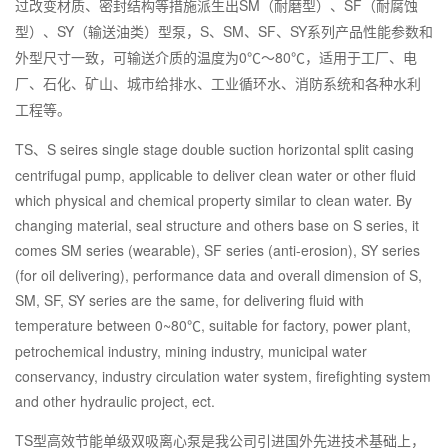
SM
SF
过改变材质、密封结构等措施派生出
（耐磨型）、
（耐腐蚀
SY
S
SM
SF
SY
型）、
（输送油类）型泵，
、
、
、
系列产品性能参数和
0
80
外型尺寸一致，可输送介质的温度为
℃～
℃，适用于工厂、电
厂、石化、矿山、城市给排水、工业循环水、消防系统和各种水利
工程等。
TS
S seires single stage double suction horizontal split casing
、
centrifugal pump, applicable to deliver clean water or other fluid
which physical and chemical property similar to clean water. By
changing material, seal structure and others base on S series, it
comes SM series (wearable), SF series (anti-erosion), SY series
(for oil delivering), performance data and overall dimension of S,
SM, SF, SY series are the same, for delivering fluid with
temperature between 0~80
, suitable for factory, power plant,
℃
petrochemical industry, mining industry, municipal water
conservancy, industry circulation water system, firefighting system
and other hydraulic project, ect.
TS型高效节能单级双吸离心泵
是我公司引进国外先进技术基础上，