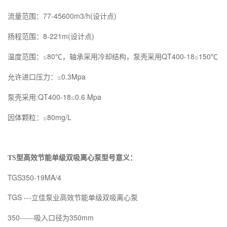
77-45600m3/h(
)
流量范围：
设计点
8-221m(
)
扬程范围：
设计点
80
QT400-18
150
温度范围：≤
℃，轴承采用冷却结构，泵壳采用
≤
℃
0.3Mpa
允许进口压力：≤
:QT400-18
0.6 Mpa
泵壳采用
≤
80mg/L
因体颗粒：≤
TS型高效节能单级双吸离心泵
型号意义：
TGS350-19MA/4
TGS ---
立佳泵业高效节能单级双吸离心泵
350
350mm
——吸入口径为