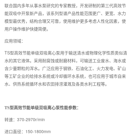
联合国内多年从事水泵研究的专家教授，开发研制的第三代高效节
能双吸中开泵新产品，该系列型谱产品性能范围更广、更宽、水力
模型最优秀，结构合理又可靠，使用维护更多考虑人性化因素，使
用户操作维护快捷简便。
应用领域：
TS型高效节能单级双吸离心泵
用于输送清水或物理化学性质类似清
水的其它液体。采用耐腐蚀或耐磨材料，可输送工业废水、海水或
含少量颗粒的浑水。广泛应用于钢铁、石油化工、火力发电、矿山
等工矿企业的给排水系统或冷却循环水系统，也可应用于城市自来
水、供热系统循环水和农田排涝灌溉及各类水利工程等。
TS型高效节能单级双吸离心泵性能参数：
370-2970r/min
转速：
150-1800mm
进口直径：