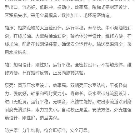
型出口，流态好，低脉冲，振动小，效率高。阶梯式密封环设计，
容积损失小。采用金属模具，数控加工，毛坯精密铸造。
轴承：短跨距和加大直径设计，运行平稳，寿命长。中小泵油脂润
滑，在线加油。大型泵稀油润滑，轴承体分半设计，维修方便，在
线加油。配备在线测温装置，确保安全运行办。输送高温液全，采
用水冷结构。
轴：加粗设计，刚性好，运行平稳。全密封设计，不接触液体，维
修方便。允许短时反转，正反向旋转共轴。
泵壳：圆形压水室设计，效率高。双蜗壳压水室结构，平衡径向
力，强度好，轴承和密封受力小、寿命长。吸水室带分流筋设计，
进口无旋涡，运行平稳，无噪音，汽蚀性能好。进出水流道涂耐磨
耐腐光滑涂料，水力损失小。自动校正泵盖，安装方便。外壳加强
筋设计，刚性好，造型美观。
IE
防护罩：分半结构，符合
标准，安全可靠。