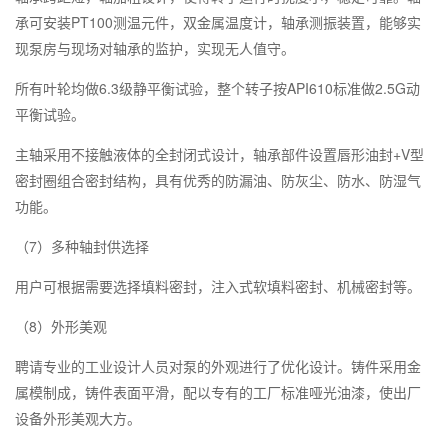
PT100
承可安装
测温元件，双金属温度计，轴承测振装置，能够实
现泵房与现场对轴承的监护，实现无人值守。
6.3
API610
2.5G
所有叶轮均做
级静平衡试验，整个转子按
标准做
动
平衡试验。
+V
主轴采用不接触液体的全封闭式设计，轴承部件设置唇形油封
型
密封圈组合密封结构，具有优秀的防漏油、防灰尘、防水、防湿气
功能。
7
（
）多种轴封供选择
用户可根据需要选择填料密封，注入式软填料密封、机械密封等。
8
（
）外形美观
聘请专业的工业设计人员对泵的外观进行了优化设计。铸件采用金
属模制成，铸件表面平滑，配以专有的工厂标准哑光油漆，使出厂
设备外形美观大方。