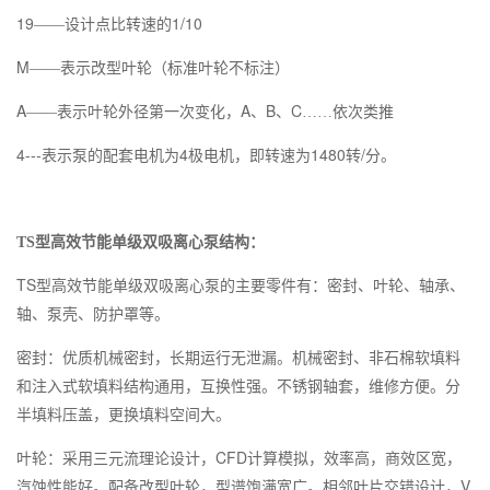
19
1/10
——设计点比转速的
M
——表示改型叶轮（标准叶轮不标注）
A
A
B
C
——表示叶轮外径第一次变化，
、
、
……依次类推
4---
4
1480
/
表示泵的配套电机为
极电机，即转速为
转
分。
TS型高效节能单级双吸离心泵结构：
TS型高效节能单级双吸离心泵
的主要零件有：密封、叶轮、轴承、
轴、泵壳、防护罩等。
密封：优质机械密封，长期运行无泄漏。机械密封、非石棉软填料
和注入式软填料结构通用，互换性强。不锈钢轴套，维修方便。分
半填料压盖，更换填料空间大。
CFD
叶轮：采用三元流理论设计，
计算模拟，效率高，商效区宽，
V
汽蚀性能好。配备改型叶轮，型谱饱满宽广。相邻叶片交错设计，