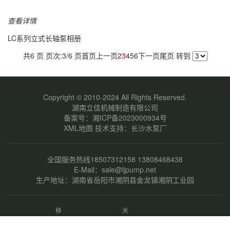
查看详情
LC系列立式长轴泵相册
共6 页 页次:3/6 页
首页
上一页
2
3
4
5
6
下一页
尾页
转到
Copyright © 2010-2024 All Rights Reserved.
湖南立佳机械制造有限公司
备案号：
湘ICP备2023000934号
XML地图
技术支持：
长沙水泵厂
全国服务热线18507312158 13808468438
E-Mail：sale@ljpump.net
生产地址：湖南省岳阳市湘阴县金龙镇湘阴工业园
移
关
动
注
端
微