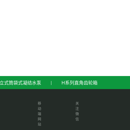
立式筒袋式凝结水泵
H系列直角齿轮箱
移
关
动
注
端
微
网
信
站