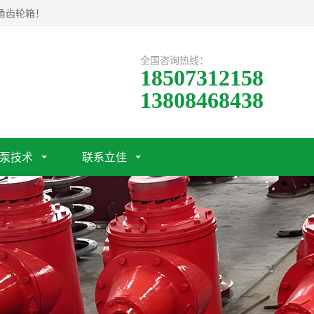
角齿轮箱！
全国咨询热线：
18507312158
13808468438
泵技术
联系立佳