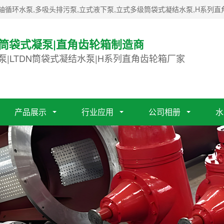
轴循环水泵,多吸头排污泵,立式液下泵,立式多级筒袋式凝结水泵,H系列直
|筒袋式凝泵|直角齿轮箱制造商
泵|LTDN筒袋式凝结水泵|H系列直角齿轮箱厂家
产品展示
行业应用
公司相册
水