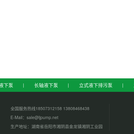
液下泵
长轴液下泵
立式液下排污泵
全国服务热线18507312158 13808468438
E-Mail：sale@ljpump.net
生产地址：湖南省岳阳市湘阴县金龙镇湘阴工业园