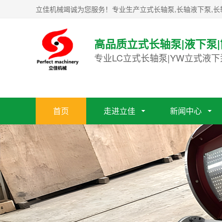
立佳机械竭诚为您服务！专业生产立式长轴泵,长轴液下泵,长
高品质立式长轴泵|液下泵
专业LC立式长轴泵|YW立式液下
首页
走进立佳
新闻中心